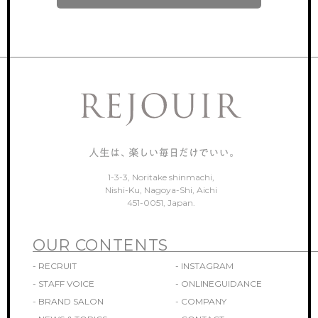
ONLINEGUIDANCE
オンライン見学
COMPANY
会社概要
CONTACT
お問い合わせ
1-3-3, Noritake shinmachi,
Nishi-Ku, Nagoya-Shi, Aichi
451-0051, Japan.
OUR CONTENTS
- RECRUIT
- INSTAGRAM
- STAFF VOICE
- ONLINEGUIDANCE
- BRAND SALON
- COMPANY