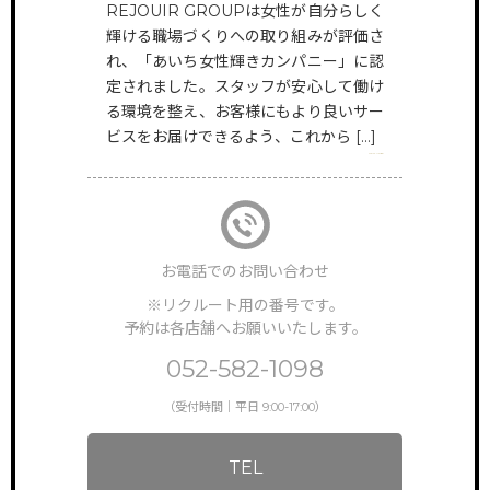
REJOUIR GROUPは女性が自分らしく
HAIR
輝ける職場づくりへの取り組みが評価さ
@rejouir.group
TOP
サイトトップ
れ、「あいち女性輝きカンパニー」に認
定されました。スタッフが安心して働け
EYE&NAIL
RECRUIT
る環境を整え、お客様にもより良いサー
リクルート
@rejouir___beauty.official
ビスをお届けできるよう、これから […]
VIEW MORE
FEATURE
特徴・働き方
STAFF VOICE
スタッフの声
お電話でのお問い合わせ
BRAND SALON
※リクルート用の番号です。
サロン一覧
予約は各店舗へお願いいたします。
NEWS & TOPICS
052-582-1098
新着情報
（受付時間｜平日 9:00-17:00）
INSTAGRAM
公式インスタグラム
TEL