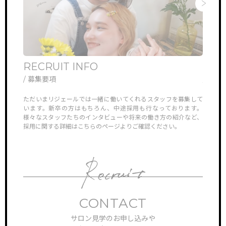
RECRUIT INFO
ONL
/ 募集要項
/ オ
他では見ら
ただいまリジェールでは一緒に働いてくれるスタッフを募集して
リジェ
していき
います。新卒の方はもちろん、中途採用も行なっております。
さんや
様々なスタッフたちのインタビューや将来の働き方の紹介など、
ン見学
採用に関する詳細はこちらのページよりご確認ください。
対応さ
CONTACT
サロン見学のお申し込みや