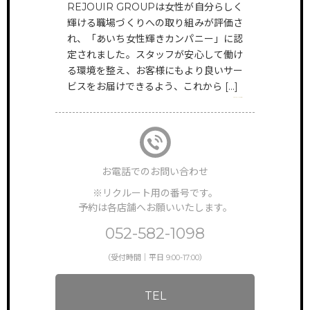
REJOUIR GROUPは女性が自分らしく
HAIR
輝ける職場づくりへの取り組みが評価さ
@rejouir.group
TOP
サイトトップ
れ、「あいち女性輝きカンパニー」に認
定されました。スタッフが安心して働け
EYE&NAIL
RECRUIT
る環境を整え、お客様にもより良いサー
リクルート
@rejouir___beauty.official
ビスをお届けできるよう、これから […]
VIEW MORE
FEATURE
特徴・働き方
STAFF VOICE
スタッフの声
お電話でのお問い合わせ
BRAND SALON
※リクルート用の番号です。
サロン一覧
予約は各店舗へお願いいたします。
NEWS & TOPICS
052-582-1098
新着情報
（受付時間｜平日 9:00-17:00）
INSTAGRAM
公式インスタグラム
TEL