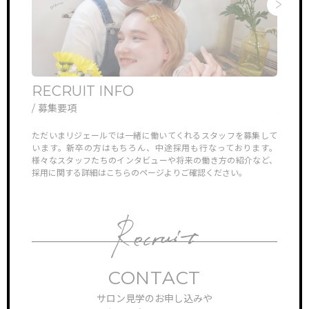
RECRUIT INFO
ONL
/ 募集要項
/ オ
他では見ら
ただいまリジェールでは一緒に働いてくれるスタッフを募集して
リジェ
していき
います。新卒の方はもちろん、中途採用も行なっております。
さんや
様々なスタッフたちのインタビューや将来の働き方の紹介など、
ン見学
採用に関する詳細はこちらのページよりご確認ください。
対応さ
CONTACT
サロン見学のお申し込みや