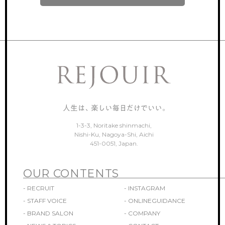
ONLINEGUIDANCE
オンライン見学
COMPANY
会社概要
CONTACT
お問い合わせ
1-3-3, Noritake shinmachi,
Nishi-Ku, Nagoya-Shi, Aichi
451-0051, Japan.
OUR CONTENTS
- RECRUIT
- INSTAGRAM
- STAFF VOICE
- ONLINEGUIDANCE
- BRAND SALON
- COMPANY