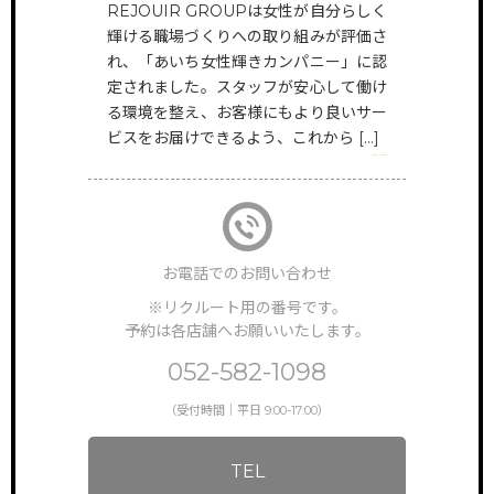
REJOUIR GROUPは女性が自分らしく
HAIR
輝ける職場づくりへの取り組みが評価さ
@rejouir.group
TOP
サイトトップ
れ、「あいち女性輝きカンパニー」に認
定されました。スタッフが安心して働け
EYE&NAIL
RECRUIT
る環境を整え、お客様にもより良いサー
リクルート
@rejouir___beauty.official
ビスをお届けできるよう、これから […]
VIEW MORE
FEATURE
特徴・働き方
STAFF VOICE
スタッフの声
お電話でのお問い合わせ
BRAND SALON
※リクルート用の番号です。
サロン一覧
予約は各店舗へお願いいたします。
NEWS & TOPICS
052-582-1098
新着情報
（受付時間｜平日 9:00-17:00）
INSTAGRAM
公式インスタグラム
TEL