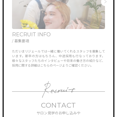
RECRUIT INFO
ONL
/ 募集要項
/ オ
他では見ら
ただいまリジェールでは一緒に働いてくれるスタッフを募集して
リジェ
していき
います。新卒の方はもちろん、中途採用も行なっております。
さんや
様々なスタッフたちのインタビューや将来の働き方の紹介など、
ン見学
採用に関する詳細はこちらのページよりご確認ください。
対応さ
CONTACT
サロン見学のお申し込みや