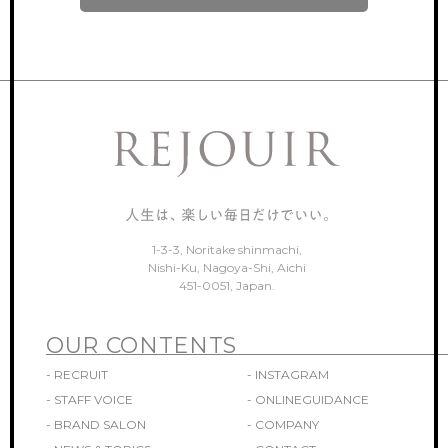
ONLINEGUIDANCE
オンライン見学
COMPANY
会社概要
CONTACT
お問い合わせ
1-3-3, Noritake shinmachi,
Nishi-Ku, Nagoya-Shi, Aichi
451-0051, Japan.
OUR CONTENTS
- RECRUIT
- INSTAGRAM
- STAFF VOICE
- ONLINEGUIDANCE
- BRAND SALON
- COMPANY