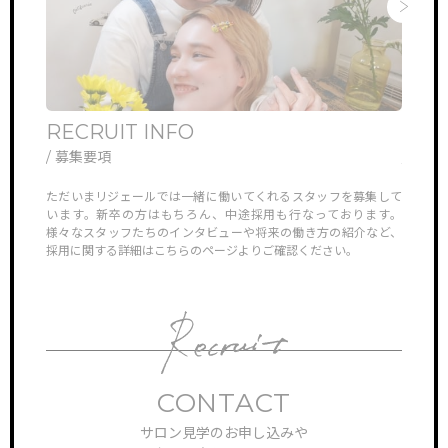
RECRUIT INFO
ONL
/ 募集要項
/ オ
他では見ら
ただいまリジェールでは一緒に働いてくれるスタッフを募集して
リジェ
していき
います。新卒の方はもちろん、中途採用も行なっております。
さんや
様々なスタッフたちのインタビューや将来の働き方の紹介など、
ン見学
採用に関する詳細はこちらのページよりご確認ください。
対応さ
CONTACT
サロン見学のお申し込みや