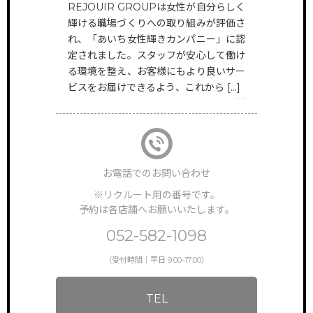
REJOUIR GROUPは女性が自分らしく
HAIR
輝ける職場づくりへの取り組みが評価さ
@rejouir.group
TOP
サイトトップ
れ、「あいち女性輝きカンパニー」に認
定されました。スタッフが安心して働け
EYE&NAIL
RECRUIT
る環境を整え、お客様にもより良いサー
リクルート
@rejouir___beauty.official
ビスをお届けできるよう、これから […]
VIEW MORE
FEATURE
特徴・働き方
STAFF VOICE
スタッフの声
お電話でのお問い合わせ
BRAND SALON
※リクルート用の番号です。
サロン一覧
予約は各店舗へお願いいたします。
NEWS & TOPICS
052-582-1098
新着情報
（受付時間｜平日 9:00-17:00）
INSTAGRAM
公式インスタグラム
TEL