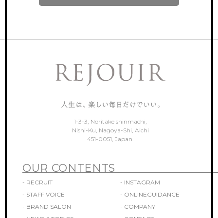
ONLINEGUIDANCE
オンライン見学
COMPANY
会社概要
CONTACT
お問い合わせ
1-3-3, Noritake shinmachi,
Nishi-Ku, Nagoya-Shi, Aichi
451-0051, Japan.
OUR CONTENTS
- RECRUIT
- INSTAGRAM
- STAFF VOICE
- ONLINEGUIDANCE
- BRAND SALON
- COMPANY