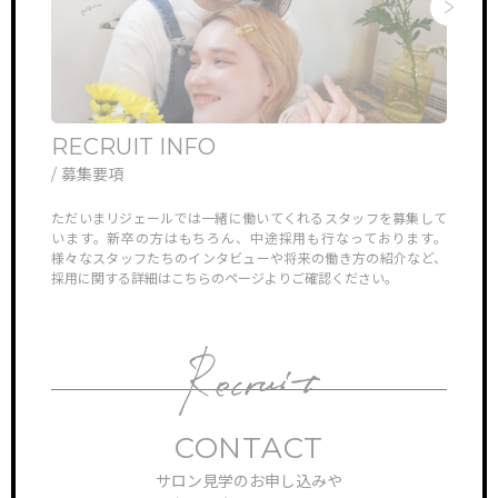
RECRUIT INFO
ONL
/ 募集要項
/ オ
他では見ら
ただいまリジェールでは一緒に働いてくれるスタッフを募集して
リジェ
していき
います。新卒の方はもちろん、中途採用も行なっております。
さんや
様々なスタッフたちのインタビューや将来の働き方の紹介など、
ン見学
採用に関する詳細はこちらのページよりご確認ください。
対応さ
CONTACT
サロン見学のお申し込みや