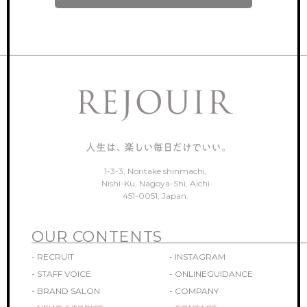
ONLINEGUIDANCE
オンライン見学
COMPANY
会社概要
CONTACT
お問い合わせ
1-3-3, Noritake shinmachi,
Nishi-Ku, Nagoya-Shi, Aichi
451-0051, Japan.
OUR CONTENTS
- RECRUIT
- INSTAGRAM
- STAFF VOICE
- ONLINEGUIDANCE
- BRAND SALON
- COMPANY