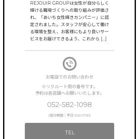
REJOUIR GROUPは女性が自分らしく
HAIR
輝ける職場づくりへの取り組みが評価さ
@rejouir.group
TOP
サイトトップ
れ、「あいち女性輝きカンパニー」に認
定されました。スタッフが安心して働け
EYE&NAIL
RECRUIT
る環境を整え、お客様にもより良いサー
リクルート
@rejouir___beauty.official
ビスをお届けできるよう、これから […]
VIEW MORE
FEATURE
特徴・働き方
STAFF VOICE
スタッフの声
お電話でのお問い合わせ
BRAND SALON
※リクルート用の番号です。
サロン一覧
予約は各店舗へお願いいたします。
NEWS & TOPICS
052-582-1098
新着情報
（受付時間｜平日 9:00-17:00）
INSTAGRAM
公式インスタグラム
TEL