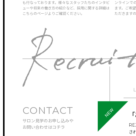
も行なっております。様々なスタッフたちのインタビ
ンラインで
FEATURE
ューや将来の働き方の紹介など、採用に関する詳細は
ます。ご希
こちらのページよりご確認ください。
ただきます
特徴・働き方
STAFF VOICE
スタッフの声
BRAND SALON
サロン一覧
NEWS & TOPICS
新着情報
INSTAGRAM
公式インスタグラム
CONTACT
ONLINEGUIDANCE
メッ
「
オンライン見学
サロン見学のお申し込みや
R
お問い合わせはコチラ
さ
COMPANY