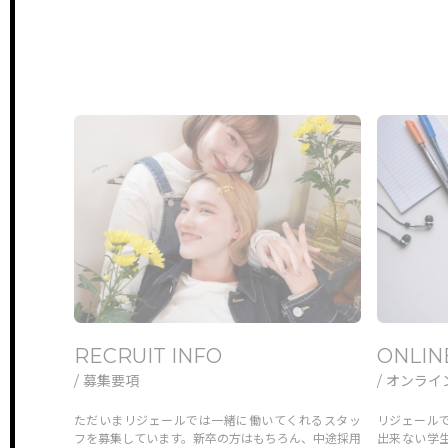
TOP
サイトトップ
RECRUIT
RECRUIT INFO
ONLIN
リクルート
/ 募集要項
/ オンラ
HAIR
HAIR
NAIL &
ただいまリジェールでは一緒に働いてくれるスタッ
リジェール
新卒採用
中途採用
新卒採
フを募集しています。新卒の方はもちろん、中途採用
出来ない学