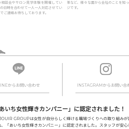
の相談会やサロン見学体験を開催してい
革など、様々な面から会社のことを知っ
望の日時を合わせて一人一人対応させてい
ジです。
のでご連絡お待ちしております。
INSTAGRAMからお問い合
LINEからお問い合わせ
下記アカウントへDMでご連絡く
お友だち追加後
い。
セージにてご連絡ください。
あいち女性輝きカンパニー」に認定されました！
EJOUIR GROUPは女性が自分らしく輝ける職場づくりへの取り組みが
HAIR
れ、「あいち女性輝きカンパニー」に認定されました。スタッフが安心
@rejouir.group