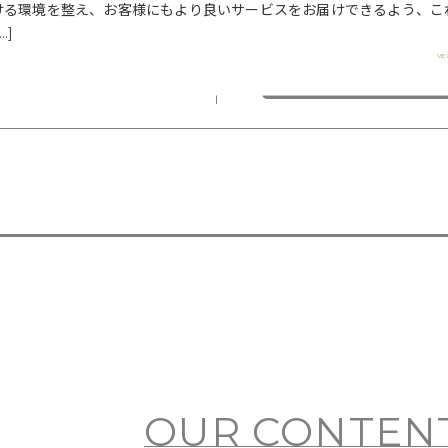
ける環境を整え、お客様にもより良いサービスをお届けできるよう、こ
…]
LINE
EYE&NAIL
VI
@rejouir___beauty.official
OUR CONTEN