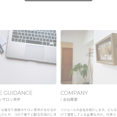
E GUIDANCE
COMPANY
インサロン見学
/ 会社概要
 EYE
NAIL & EYE
では遠方で直接のサロン見学がなかなか
リジェールの会社を紹介します。どんな
用
中途採用
生さんや、コロナ禍で心配な方向けにオ
げて運営している企業なのか。代表メ