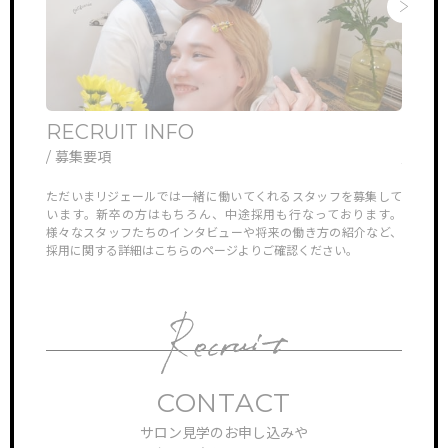
RECRUIT INFO
ONL
/ 募集要項
/ オ
他では見ら
ただいまリジェールでは一緒に働いてくれるスタッフを募集して
リジェ
していき
います。新卒の方はもちろん、中途採用も行なっております。
さんや
様々なスタッフたちのインタビューや将来の働き方の紹介など、
ン見学
採用に関する詳細はこちらのページよりご確認ください。
対応さ
CONTACT
サロン見学のお申し込みや