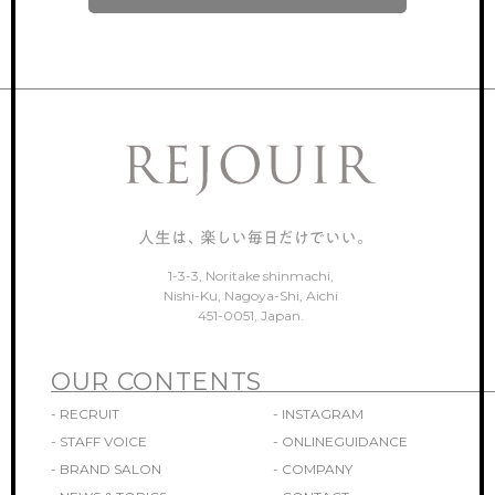
ONLINEGUIDANCE
オンライン見学
COMPANY
会社概要
CONTACT
お問い合わせ
1-3-3, Noritake shinmachi,
Nishi-Ku, Nagoya-Shi, Aichi
451-0051, Japan.
OUR CONTENTS
- RECRUIT
- INSTAGRAM
- STAFF VOICE
- ONLINEGUIDANCE
- BRAND SALON
- COMPANY