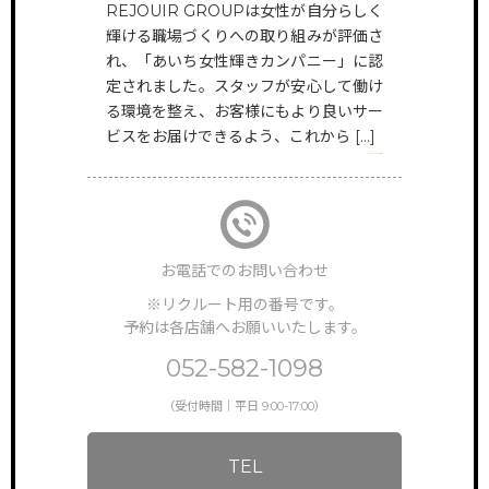
REJOUIR GROUPは女性が自分らしく
HAIR
輝ける職場づくりへの取り組みが評価さ
@rejouir.group
TOP
サイトトップ
れ、「あいち女性輝きカンパニー」に認
定されました。スタッフが安心して働け
EYE&NAIL
RECRUIT
る環境を整え、お客様にもより良いサー
リクルート
@rejouir___beauty.official
ビスをお届けできるよう、これから […]
VIEW MORE
FEATURE
特徴・働き方
STAFF VOICE
スタッフの声
お電話でのお問い合わせ
BRAND SALON
※リクルート用の番号です。
サロン一覧
予約は各店舗へお願いいたします。
NEWS & TOPICS
052-582-1098
新着情報
（受付時間｜平日 9:00-17:00）
INSTAGRAM
公式インスタグラム
TEL