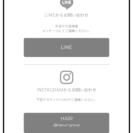
LINEからお問い合わせ
お友だち追加後
TOP
メッセージにてご連絡ください。
サイトトップ
LINE
RECRUIT
リクルート
FEATURE
特徴・働き方
STAFF VOICE
スタッフの声
INSTAGRAMからお問い合わせ
BRAND SALON
下記アカウントへDMでご連絡ください。
サロン一覧
NEWS & TOPICS
HAIR
新着情報
@rejouir.group