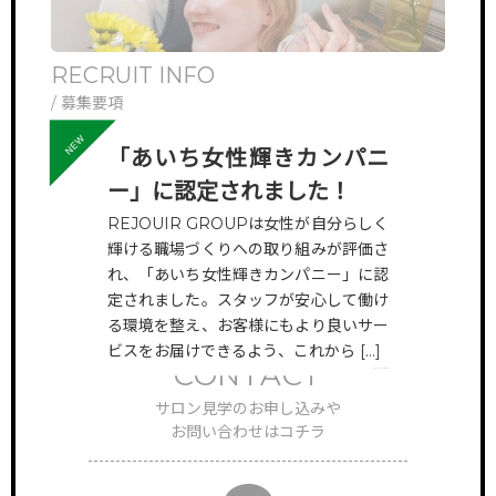
RECRUIT INFO
ONL
/ 募集要項
/ オ
他では見ら
ただいまリジェールでは一緒に働いてくれるスタッフを募集して
リジェ
「あいち女性輝きカンパニ
していき
います。新卒の方はもちろん、中途採用も行なっております。
さんや
様々なスタッフたちのインタビューや将来の働き方の紹介など、
ン見学
ー」に認定されました！
採用に関する詳細はこちらのページよりご確認ください。
対応さ
REJOUIR GROUPは女性が自分らしく
輝ける職場づくりへの取り組みが評価さ
れ、「あいち女性輝きカンパニー」に認
定されました。スタッフが安心して働け
る環境を整え、お客様にもより良いサー
ビスをお届けできるよう、これから […]
CONTACT
VIEW MORE
サロン見学のお申し込みや
お問い合わせはコチラ