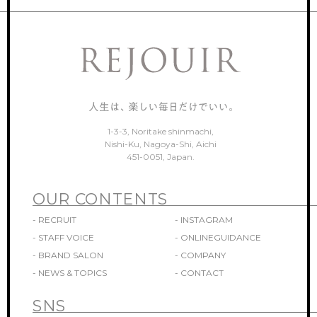
1-3-3, Noritake shinmachi,
Nishi-Ku, Nagoya-Shi, Aichi
451-0051, Japan.
OUR CONTENTS
- RECRUIT
- INSTAGRAM
- STAFF VOICE
- ONLINEGUIDANCE
- BRAND SALON
- COMPANY
- NEWS & TOPICS
- CONTACT
SNS