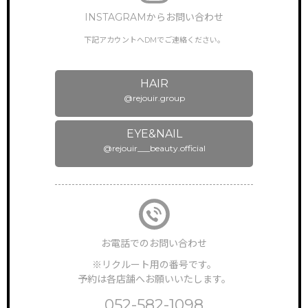
BRAND SALON
サロン一覧
INSTAGRAMからお問い合わせ
下記アカウントへDMでご連絡ください。
NEWS & TOPICS
新着情報
HAIR
INSTAGRAM
公式インスタグラム
@rejouir.group
ONLINEGUIDANCE
EYE&NAIL
オンライン見学
@rejouir___beauty.official
COMPANY
会社概要
CONTACT
お問い合わせ
お電話でのお問い合わせ
※リクルート用の番号です。
予約は各店舗へお願いいたします。
052-582-1098