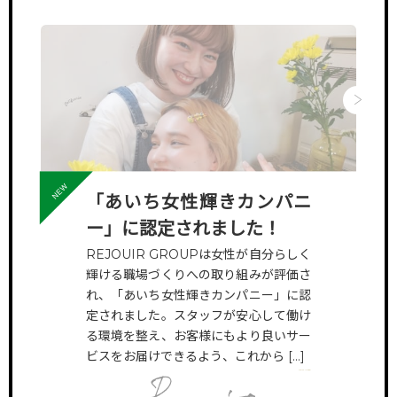
「あいち女性輝きカンパニ
RECRUIT INFO
ONL
ー」に認定されました！
/ 募集要項
/ オ
REJOUIR GROUPは女性が自分らしく
他では見ら
ただいまリジェールでは一緒に働いてくれるスタッフを募集して
リジェ
輝ける職場づくりへの取り組みが評価さ
していき
います。新卒の方はもちろん、中途採用も行なっております。
さんや
れ、「あいち女性輝きカンパニー」に認
様々なスタッフたちのインタビューや将来の働き方の紹介など、
ン見学
定されました。スタッフが安心して働け
採用に関する詳細はこちらのページよりご確認ください。
対応さ
る環境を整え、お客様にもより良いサー
ビスをお届けできるよう、これから […]
VIEW MORE