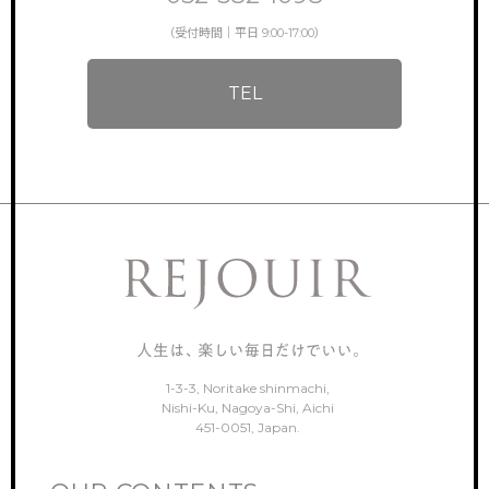
（受付時間｜平日 9:00-17:00）
TEL
1-3-3, Noritake shinmachi,
Nishi-Ku, Nagoya-Shi, Aichi
451-0051, Japan.