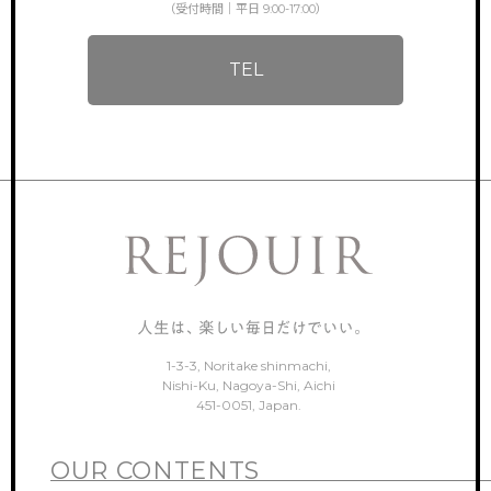
（受付時間｜平日 9:00-17:00）
TEL
1-3-3, Noritake shinmachi,
Nishi-Ku, Nagoya-Shi, Aichi
451-0051, Japan.
OUR CONTENTS