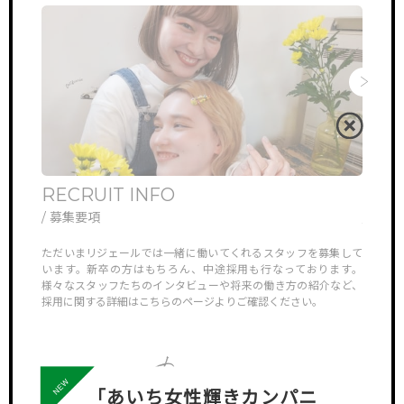
RECRUIT INFO
ONL
/ 募集要項
/ オ
他では見ら
ただいまリジェールでは一緒に働いてくれるスタッフを募集して
リジェ
していき
います。新卒の方はもちろん、中途採用も行なっております。
さんや
様々なスタッフたちのインタビューや将来の働き方の紹介など、
ン見学
採用に関する詳細はこちらのページよりご確認ください。
対応さ
「あいち女性輝きカンパニ