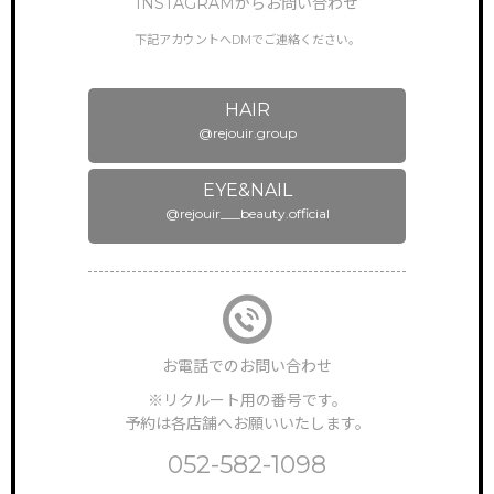
INSTAGRAMからお問い合わせ
特徴・働き方
下記アカウントへDMでご連絡ください。
STAFF VOICE
スタッフの声
HAIR
BRAND SALON
サロン一覧
@rejouir.group
NEWS & TOPICS
EYE&NAIL
新着情報
@rejouir___beauty.official
INSTAGRAM
公式インスタグラム
ONLINEGUIDANCE
オンライン見学
お電話でのお問い合わせ
COMPANY
会社概要
※リクルート用の番号です。
予約は各店舗へお願いいたします。
CONTACT
お問い合わせ
052-582-1098