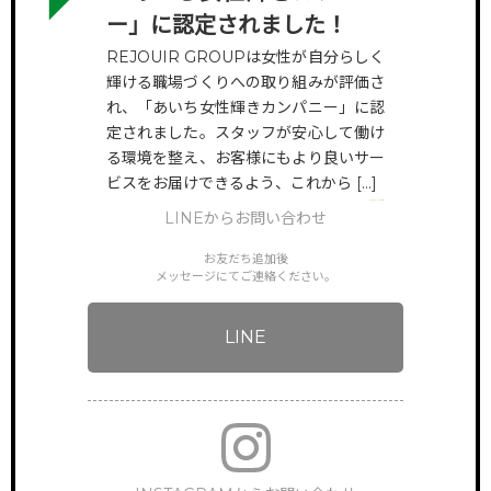
ー」に認定されました！
CONTACT
REJOUIR GROUPは女性が自分らしく
サロン見学のお申し込みや
輝ける職場づくりへの取り組みが評価さ
お問い合わせはコチラ
れ、「あいち女性輝きカンパニー」に認
定されました。スタッフが安心して働け
る環境を整え、お客様にもより良いサー
ビスをお届けできるよう、これから […]
VIEW MORE
LINEからお問い合わせ
お友だち追加後
メッセージにてご連絡ください。
LINE
TOP
サイトトップ
RECRUIT
リクルート
FEATURE