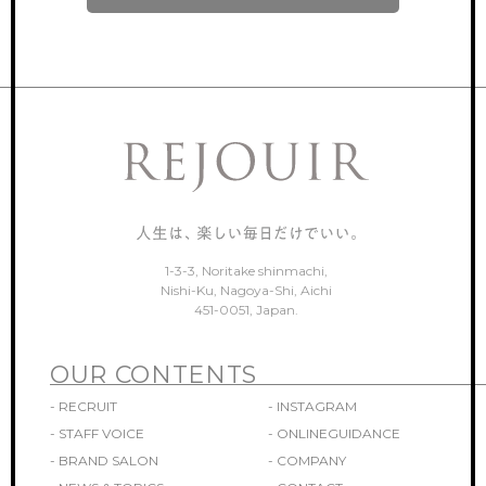
ONLINEGUIDANCE
オンライン見学
COMPANY
会社概要
CONTACT
お問い合わせ
1-3-3, Noritake shinmachi,
Nishi-Ku, Nagoya-Shi, Aichi
451-0051, Japan.
OUR CONTENTS
- RECRUIT
- INSTAGRAM
- STAFF VOICE
- ONLINEGUIDANCE
- BRAND SALON
- COMPANY