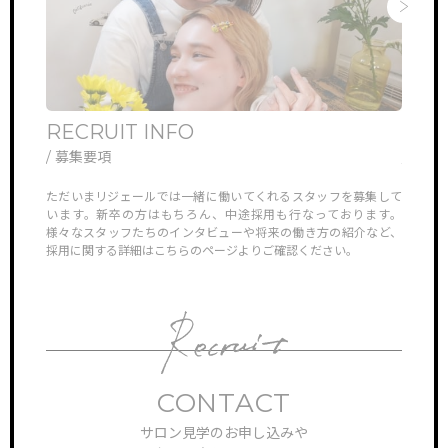
RECRUIT INFO
ONL
/ 募集要項
/ オ
他では見ら
ただいまリジェールでは一緒に働いてくれるスタッフを募集して
リジェ
していき
います。新卒の方はもちろん、中途採用も行なっております。
さんや
様々なスタッフたちのインタビューや将来の働き方の紹介など、
ン見学
採用に関する詳細はこちらのページよりご確認ください。
対応さ
CONTACT
サロン見学のお申し込みや