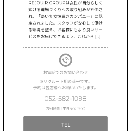
REJOUIR GROUPは女性が自分らしく
HAIR
輝ける職場づくりへの取り組みが評価さ
@rejouir.group
TOP
サイトトップ
れ、「あいち女性輝きカンパニー」に認
定されました。スタッフが安心して働け
EYE&NAIL
RECRUIT
る環境を整え、お客様にもより良いサー
リクルート
@rejouir___beauty.official
ビスをお届けできるよう、これから […]
VIEW MORE
FEATURE
特徴・働き方
STAFF VOICE
スタッフの声
お電話でのお問い合わせ
BRAND SALON
※リクルート用の番号です。
サロン一覧
予約は各店舗へお願いいたします。
NEWS & TOPICS
052-582-1098
新着情報
（受付時間｜平日 9:00-17:00）
INSTAGRAM
公式インスタグラム
TEL