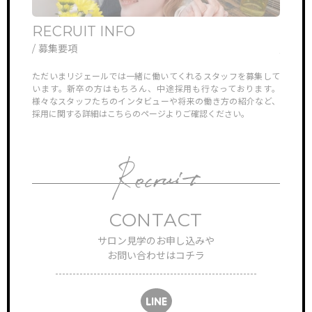
RECRUIT INFO
ONL
/ 募集要項
/ オ
他では見ら
ただいまリジェールでは一緒に働いてくれるスタッフを募集して
リジェ
していき
います。新卒の方はもちろん、中途採用も行なっております。
さんや
様々なスタッフたちのインタビューや将来の働き方の紹介など、
ン見学
採用に関する詳細はこちらのページよりご確認ください。
対応さ
CONTACT
サロン見学のお申し込みや
お問い合わせはコチラ