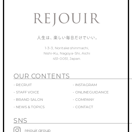
1-3-3, Noritake shinmachi,
Nishi-Ku, Nagoya-Shi, Aichi
451-0051, Japan.
OUR CONTENTS
- RECRUIT
- INSTAGRAM
- STAFF VOICE
- ONLINEGUIDANCE
- BRAND SALON
- COMPANY
- NEWS & TOPICS
- CONTACT
SNS
rejouir.group