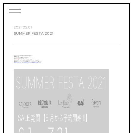
2021.05.01
SUMMER FESTA 2021
いつもリジェールグループをご利用いただきありがとうございます！
毎年恒例のイベント
「
SUMMER FESTA
」の時期がやってまいりました！
全商品が
１０％OFF
でまとめ買いのチャンスです！
是非この機会に欲しかった商品・気になっていた商品をGETしましょう！！
顧客の方は店舗アプリからのご注文も可能となっております！
※店舗アプリの【トーク】からのご注文後、店舗支払いをされる方は１０％OFFが適用されます。
※店舗アプリ【オンラインショップ】からの購入の場合１０％OFFは適用されませんのでご了承ください。
※下記がカタログになります。載っていない商品もありますのでお気軽に店舗にお問い合わせください。