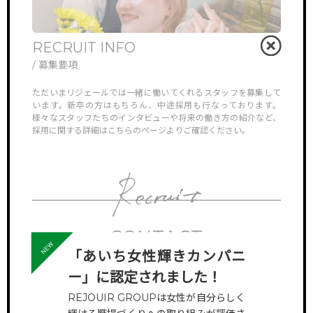
RECRUIT INFO
ONL
/ 募集要項
/ オ
他では見ら
ただいまリジェールでは一緒に働いてくれるスタッフを募集して
リジェ
していき
います。新卒の方はもちろん、中途採用も行なっております。
さんや
様々なスタッフたちのインタビューや将来の働き方の紹介など、
ン見学
採用に関する詳細はこちらのページよりご確認ください。
対応さ
CONTACT
「あいち女性輝きカンパニ
サロン見学のお申し込みや
お問い合わせはコチラ
ー」に認定されました！
REJOUIR GROUPは女性が自分らしく