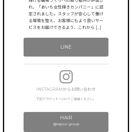
輝ける職場づくりへの取り組みが評価さ
れ、「あいち女性輝きカンパニー」に認
定されました。スタッフが安心して働け
LINEからお問い合わせ
る環境を整え、お客様にもより良いサー
お友だち追加後
ビスをお届けできるよう、これから […]
メッセージにてご連絡ください。
VIEW MORE
LINE
TOP
サイトトップ
RECRUIT
リクルート
INSTAGRAMからお問い合わせ
FEATURE
下記アカウントへDMでご連絡ください。
特徴・働き方
STAFF VOICE
スタッフの声
HAIR
@rejouir.group