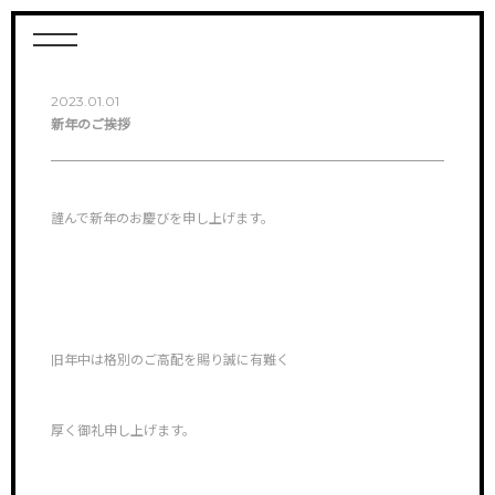
2023.01.01
新年のご挨拶
謹んで新年のお慶びを申し上げます。
旧年中は格別のご高配を賜り誠に有難く
厚く御礼申し上げます。