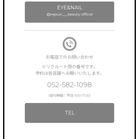
BRAND SALON
サロン一覧
EYE&NAIL
@rejouir___beauty.official
NEWS & TOPICS
新着情報
INSTAGRAM
公式インスタグラム
ONLINEGUIDANCE
オンライン見学
お電話でのお問い合わせ
※リクルート用の番号です。
COMPANY
予約は各店舗へお願いいたします。
会社概要
052-582-1098
CONTACT
お問い合わせ
（受付時間｜平日 9:00-17:00）
TEL