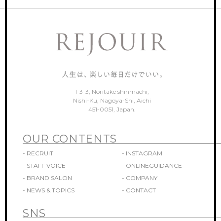
1-3-3, Noritake shinmachi,
Nishi-Ku, Nagoya-Shi, Aichi
451-0051, Japan.
OUR CONTENTS
- RECRUIT
- INSTAGRAM
- STAFF VOICE
- ONLINEGUIDANCE
- BRAND SALON
- COMPANY
- NEWS & TOPICS
- CONTACT
SNS