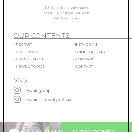
1-3-3, Noritake shinmachi,
Nishi-Ku, Nagoya-Shi, Aichi
451-0051, Japan.
OUR CONTENTS
- RECRUIT
- INSTAGRAM
- STAFF VOICE
- ONLINEGUIDANCE
- BRAND SALON
- COMPANY
- NEWS & TOPICS
- CONTACT
SNS
rejouir.group
rejouir___beauty.official