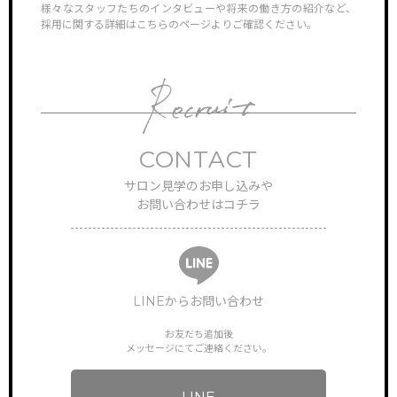
様々なスタッフたちのインタビューや将来の働き方の紹介など、
ン見学
採用に関する詳細はこちらのページよりご確認ください。
対応さ
CONTACT
TOP
サロン見学のお申し込みや
サイトトップ
お問い合わせはコチラ
RECRUIT
リクルート
FEATURE
特徴・働き方
LINEからお問い合わせ
お友だち追加後
STAFF VOICE
スタッフの声
メッセージにてご連絡ください。
BRAND SALON
サロン一覧