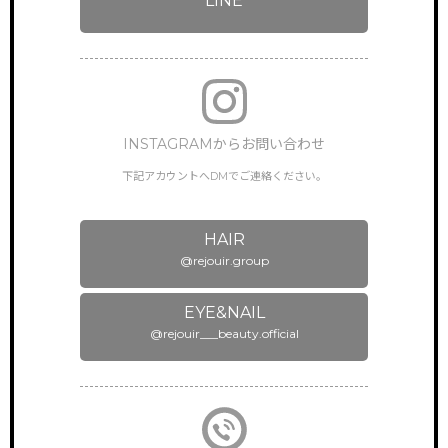
LINE
NEWS & TOPICS
新着情報
INSTAGRAM
公式インスタグラム
INSTAGRAMからお問い合わせ
ONLINEGUIDANCE
オンライン見学
下記アカウントへDMでご連絡ください。
COMPANY
会社概要
HAIR
@rejouir.group
CONTACT
お問い合わせ
EYE&NAIL
@rejouir___beauty.official