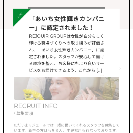
ALL VIEW
「あいち女性輝きカンパニ
ー」に認定されました！
REJOUIR GROUPは女性が自分らしく
輝ける職場づくりへの取り組みが評価さ
れ、「あいち女性輝きカンパニー」に認
定されました。スタッフが安心して働け
る環境を整え、お客様にもより良いサー
ビスをお届けできるよう、これから […]
VIEW MORE
RECRUIT INFO
ONL
/ 募集要項
/ オ
他では見ら
ただいまリジェールでは一緒に働いてくれるスタッフを募集して
リジェ
していき
います。新卒の方はもちろん、中途採用も行なっております。
さんや