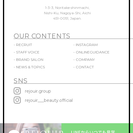
1-3-3, Noritake shinmachi,
Nishi-Ku, Nagoya-Shi, Aichi
451-0051, Japan.
OUR CONTENTS
- RECRUIT
- INSTAGRAM
- STAFF VOICE
- ONLINEGUIDANCE
- BRAND SALON
- COMPANY
- NEWS & TOPICS
- CONTACT
SNS
rejouir.group
rejouir___beauty.official