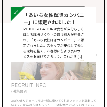
ALL VIEW
「あいち女性輝きカンパニ
ー」に認定されました！
REJOUIR GROUPは女性が自分らしく
輝ける職場づくりへの取り組みが評価さ
れ、「あいち女性輝きカンパニー」に認
定されました。スタッフが安心して働け
る環境を整え、お客様にもより良いサー
ビスをお届けできるよう、これから […]
VIEW MORE
RECRUIT INFO
ONL
/ 募集要項
/ オ
他では見ら
ただいまリジェールでは一緒に働いてくれるスタッフを募集して
リジェ
していき
います。新卒の方はもちろん、中途採用も行なっております。
さんや