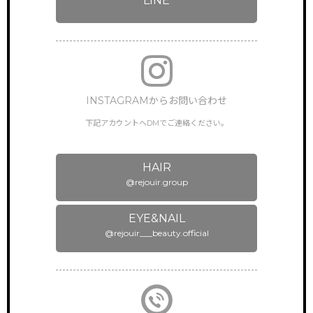
LINE
NEWS & TOPICS
新着情報
INSTAGRAM
公式インスタグラム
INSTAGRAMからお問い合わせ
ONLINEGUIDANCE
オンライン見学
下記アカウントへDMでご連絡ください。
COMPANY
会社概要
HAIR
@rejouir.group
CONTACT
お問い合わせ
EYE&NAIL
@rejouir___beauty.official