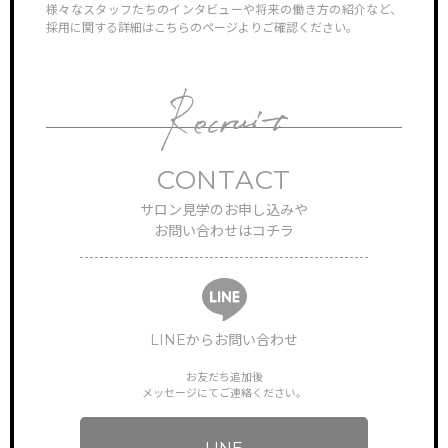
様々なスタッフたちのインタビューや将来の働き方の紹介など、
ン見学
採用に関する詳細はこちらのページよりご確認ください。
対応さ
CONTACT
TOP
サロン見学のお申し込みや
サイトトップ
お問い合わせはコチラ
RECRUIT
リクルート
FEATURE
特徴・働き方
LINEからお問い合わせ
お友だち追加後
STAFF VOICE
スタッフの声
メッセージにてご連絡ください。
BRAND SALON
サロン一覧