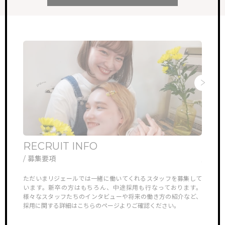
RECRUIT INFO
ONL
/ 募集要項
/ オ
他では見ら
ただいまリジェールでは一緒に働いてくれるスタッフを募集して
リジェ
していき
います。新卒の方はもちろん、中途採用も行なっております。
さんや
TOP
サイトトップ
様々なスタッフたちのインタビューや将来の働き方の紹介など、
ン見学
採用に関する詳細はこちらのページよりご確認ください。
対応さ
RECRUIT
リクルート