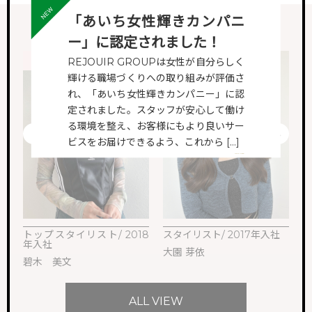
STAFF VOICE
「あいち女性輝きカンパニ
スタッフの声
ー」に認定されました！
HAIR
HAIR
REJOUIR GROUPは女性が自分らしく
輝ける職場づくりへの取り組みが評価さ
れ、「あいち女性輝きカンパニー」に認
定されました。スタッフが安心して働け
る環境を整え、お客様にもより良いサー
ビスをお届けできるよう、これから […]
VIEW MORE
トップスタイリスト/ 2018
スタイリスト/ 2017年入社
ス
年入社
大園 芽依
M
碧木 美文
ALL VIEW