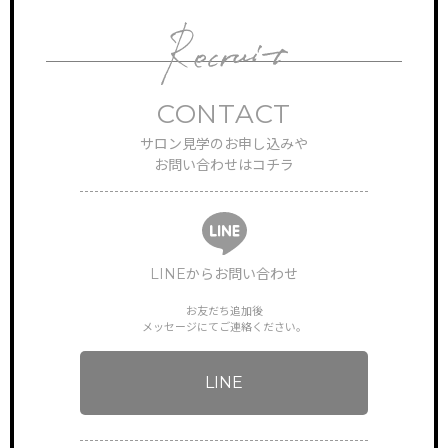
FEATURE
特徴・働き方
CONTACT
STAFF VOICE
スタッフの声
サロン見学のお申し込みや
お問い合わせはコチラ
BRAND SALON
サロン一覧
NEWS & TOPICS
新着情報
LINEからお問い合わせ
INSTAGRAM
公式インスタグラム
お友だち追加後
メッセージにてご連絡ください。
ONLINEGUIDANCE
オンライン見学
LINE
COMPANY
会社概要