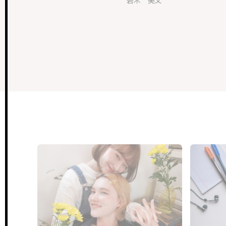
碧木 美文
mi