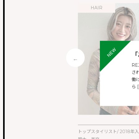
EYE
HAIR
NEWS & TOPICS
新着情報
INSTAGRAM
公式インスタグラム
ONLINEGUIDANCE
「
オンライン見学
R
さ
COMPANY
働
会社概要
ら [
CONTACT
お問い合わせ
トップスタイリスト/ 2018年
スト/ 2022年入社