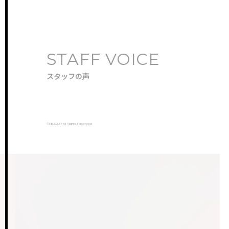
STAFF VOICE
スタッフの声
©️REJOUIR All Rights Reserved