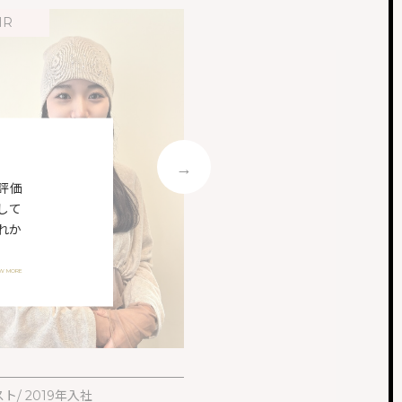
IR
HAIR
評価
して
れか
EW MORE
スタイリスト/ 2022年入社
WATARU
ト/ 2019年入社