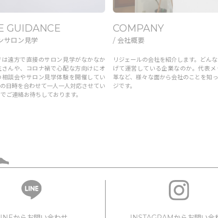
E GUIDANCE
COMPANY
インサロン見学
/ 会社概要
では遠方で直接のサロン見学がなかなか
リジェールの会社を紹介します。どんな
生さんや、コロナ禍で心配な方向けにオ
げて運営している企業なのか。代表メ
の相談会やサロン見学体験を開催してい
革など、様々な面から会社のことを知っ
望の日時を合わせて一人一人対応させてい
ジです。
のでご連絡お待ちしております。
INSTAGRAMからお問い合
LINEからお問い合わせ