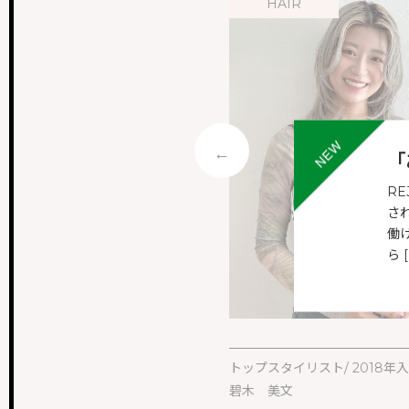
EYE
HAIR
NEWS & TOPICS
新着情報
INSTAGRAM
公式インスタグラム
ONLINEGUIDANCE
「
オンライン見学
R
さ
COMPANY
働
会社概要
ら [
CONTACT
お問い合わせ
トップスタイリスト/ 2018年
スト/ 2022年入社
碧木 美文
mi