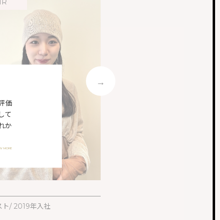
IR
HAIR
評価
して
れか
EW MORE
スタイリスト/ 2022年入社
WATARU
ト/ 2019年入社