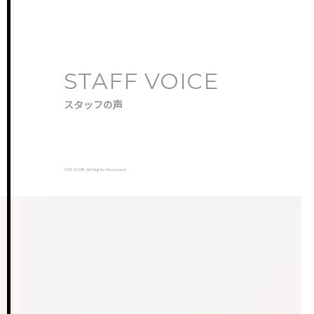
STAFF VOICE
スタッフの声
©️REJOUIR All Rights Reserved