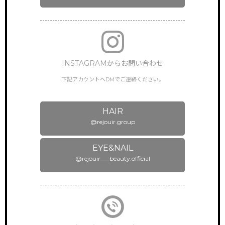
NEWS & TOPICS
新着情報
INSTAGRAM
公式インスタグラム
INSTAGRAMからお問い合わせ
ONLINEGUIDANCE
下記アカウントへDMでご連絡ください。
オンライン見学
COMPANY
会社概要
HAIR
@rejouir.group
CONTACT
お問い合わせ
EYE&NAIL
@rejouir___beauty.official