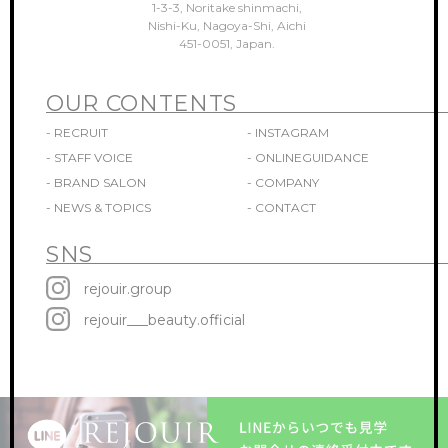
1-3-3, Noritake shinmachi,
Nishi-Ku, Nagoya-Shi, Aichi
451-0051, Japan.
OUR CONTENTS
- RECRUIT
- INSTAGRAM
- STAFF VOICE
- ONLINEGUIDANCE
- BRAND SALON
- COMPANY
- NEWS & TOPICS
- CONTACT
SNS
rejouir.group
rejouir___beauty.official