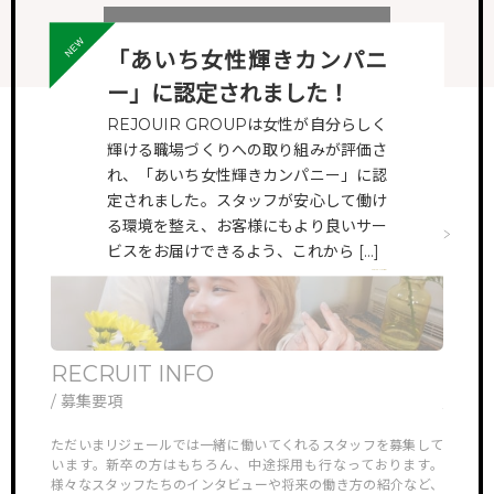
ALL VIEW
「あいち女性輝きカンパニ
ー」に認定されました！
REJOUIR GROUPは女性が自分らしく
輝ける職場づくりへの取り組みが評価さ
れ、「あいち女性輝きカンパニー」に認
定されました。スタッフが安心して働け
る環境を整え、お客様にもより良いサー
ビスをお届けできるよう、これから […]
VIEW MORE
RECRUIT INFO
ONL
/ 募集要項
/ オ
他では見ら
ただいまリジェールでは一緒に働いてくれるスタッフを募集して
リジェ
していき
います。新卒の方はもちろん、中途採用も行なっております。
さんや
様々なスタッフたちのインタビューや将来の働き方の紹介など、
ン見学