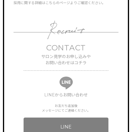
採用に関する詳細はこちらのページよりご確認ください。
対応さ
CONTACT
サロン見学のお申し込みや
TOP
サイトトップ
お問い合わせはコチラ
RECRUIT
リクルート
FEATURE
特徴・働き方
LINEからお問い合わせ
お友だち追加後
STAFF VOICE
メッセージにてご連絡ください。
スタッフの声
BRAND SALON
LINE
サロン一覧