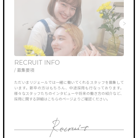
STAFF VOICE
スタッフの声
BRAND SALON
サロン一覧
NEWS & TOPICS
新着情報
RECRUIT INFO
ONL
INSTAGRAM
公式インスタグラム
/ 募集要項
/ オ
他では見ら
ただいまリジェールでは一緒に働いてくれるスタッフを募集して
リジェ
ONLINEGUIDANCE
オンライン見学
していき
います。新卒の方はもちろん、中途採用も行なっております。
さんや
様々なスタッフたちのインタビューや将来の働き方の紹介など、
ン見学
採用に関する詳細はこちらのページよりご確認ください。
対応さ
COMPANY
会社概要
CONTACT
お問い合わせ