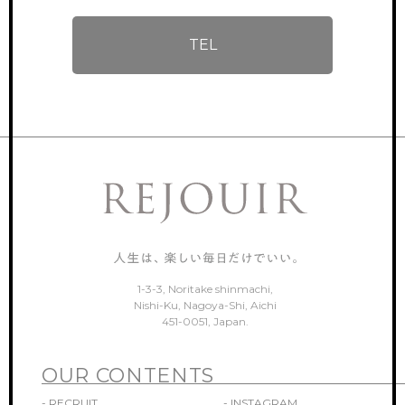
TEL
1-3-3, Noritake shinmachi,
Nishi-Ku, Nagoya-Shi, Aichi
451-0051, Japan.
OUR CONTENTS
- RECRUIT
- INSTAGRAM