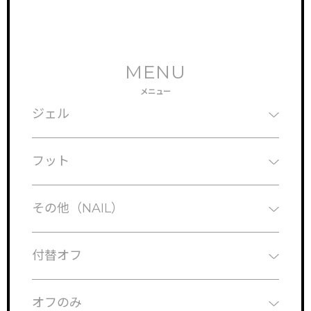
MENU
メニュー
ジェル
フット
その他（NAIL）
付替オフ
オフのみ