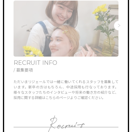
RECRUIT INFO
ONL
/ 募集要項
/ オ
他では見ら
ただいまリジェールでは一緒に働いてくれるスタッフを募集して
リジェ
していき
います。新卒の方はもちろん、中途採用も行なっております。
さんや
様々なスタッフたちのインタビューや将来の働き方の紹介など、
ン見学
採用に関する詳細はこちらのページよりご確認ください。
対応さ