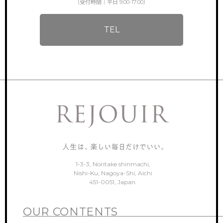
（受付時間｜平日 9:00-17:00）
TEL
1-3-3, Noritake shinmachi,
Nishi-Ku, Nagoya-Shi, Aichi
451-0051, Japan.
OUR CONTENTS