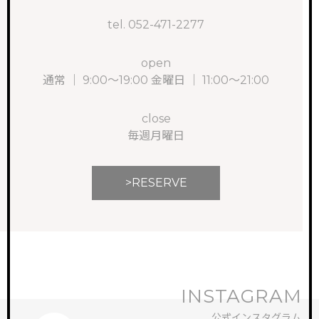
tel. 052-471-2277
open
通常 ｜ 9:00～19:00 金曜日 ｜ 11:00～21:00
close
毎週月曜日
TOP
サイトトップ
>RESERVE
RECRUIT
リクルート
FEATURE
特徴・働き方
STAFF VOICE
スタッフの声
INSTAGRAM
BRAND SALON
公式インスタグラム