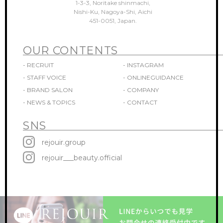
1-3-3, Noritake shinmachi,
Nishi-Ku, Nagoya-Shi, Aichi
451-0051, Japan.
OUR CONTENTS
- RECRUIT
- INSTAGRAM
- STAFF VOICE
- ONLINEGUIDANCE
- BRAND SALON
- COMPANY
- NEWS & TOPICS
- CONTACT
SNS
rejouir.group
rejouir___beauty.official