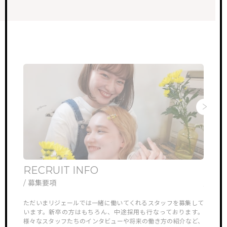
TOP
サイトトップ
RECRUIT
リクルート
FEATURE
特徴・働き方
STAFF VOICE
スタッフの声
BRAND SALON
サロン一覧
RECRUIT INFO
ONL
/ 募集要項
/ オ
NEWS & TOPICS
新着情報
他では見ら
ただいまリジェールでは一緒に働いてくれるスタッフを募集して
リジェ
していき
います。新卒の方はもちろん、中途採用も行なっております。
さんや
INSTAGRAM
公式インスタグラム
様々なスタッフたちのインタビューや将来の働き方の紹介など、
ン見学